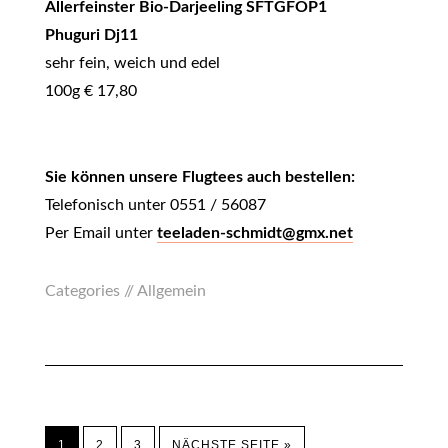
Allerfeinster Bio-Darjeeling SFTGFOP1
Phuguri Dj11
sehr fein, weich und edel
100g € 17,80
Sie können unsere Flugtees auch bestellen:
Telefonisch unter 0551 / 56087
Per Email unter
teeladen-schmidt@gmx.net
Categories //
Allgemein
1
2
3
NÄCHSTE SEITE »