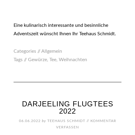
Eine kulinarisch interessante und besinnliche
Adventszeit wünscht Ihnen Ihr Teehaus Schmidt.
Categories //
Allgemein
Tags //
Gewürze
,
Tee
,
Weihnachten
DARJEELING FLUGTEES
2022
06.06.2022
by
TEEHAUS SCHMIDT
//
KOMMENTAR
VERFASSEN