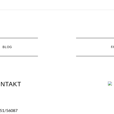
TEEHAUS
SCHMIDT
BLOG
F
NTAKT
0551/56087